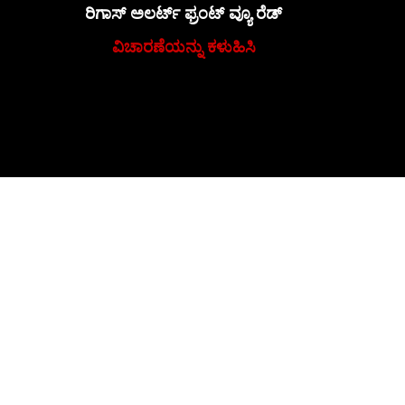
ರಿಗಾಸ್ ಅಲರ್ಟ್ ಫ್ರಂಟ್ ವ್ಯೂ ರೆಡ್
ವಿಚಾರಣೆಯನ್ನು ಕಳುಹಿಸಿ