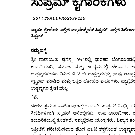
ಸುಪ್ರಮ್ ಕೈಗಾರಿಕೆಗಳು
GST : 29ADDPK6269K1Z0
ವ್ಯಾಪಕ ಶ್ರೇಣಿಯ ಎಲ್ಪಿಜಿ ಮ್ಯಾನೇಜ್ಮೆಂಟ್ ಸಿಸ್ಟಮ್, ಎಲ್ಪಿಜಿ ಸಿಲಿಂಡರ್
ಸಿಸ್ಟಮ್...
ನಮ್ಮ ಬಗ್ಗೆ
ಶ್ರೀ ನಾರಾಯಣ ಪ್ರಸನ್ನ 1994ರಲ್ಲಿ ಭಾರತದ ಬೆಂಗಳೂರಿನಲ್ಲಿ 
ಕಂಪನಿಯಾಗಿ, ಸಮಾಜ ಮತ್ತು ಉದ್ಯಮದಲ್ಲಿ ಹಲವಾರು ಅಪ್ಲಿಕೇ
ಉತ್ಪನ್ನಗಳಂತಹ ವಿವಿಧ ಬಿ 2 ಬಿ ಉತ್ಪನ್ನಗಳನ್ನು ನಾವು 
ಸ್ಟ್ಯಾಂಪ್ ಮಾಡಿದ ಮತ್ತು ಒತ್ತಿದ ಲೋಹದ ಘಟಕಗಳು, ಫ್ಯಾಬ್ರ
ಉತ್ಪನ್ನಗಳ ಶ್ರೇಣಿಯಲ್ಲ
ಿವೆ.
ದೇಶದ ಪ್ರಮುಖ ಎಸ್ಎಂಇಗಳಲ್ಲಿ ಒಂದಾಗಿ, ಸುಪ್ರಮ್ ಸಿಎನ್ಸ
ಸೀಟುಗಳಿಗಾಗಿ ಸ್ಲೈಡರ್ ಅಸೆಂಬ್ಲಿಗಳು, ಉಪ-ಅಸೆಂಬ್ಲಿಗಳು,
ತಯಾರಿಕೆಯಲ್ಲಿ ತೊಡಗಿದೆ. ನಮ್ಮಲ್ಲಿರುವ ಯಂತ್ರಗಳು, ವಿನ್ಯಾಸ ತಂ
ಇತ್ತೀಚೆಗೆ ಪರಿಚಯಿಸಲಾದ ಹೊಸ ಐಒಟಿ ಶಕ್ತಗೊಂಡ ಉತ್ಪನ್ನವಾಗಿದ