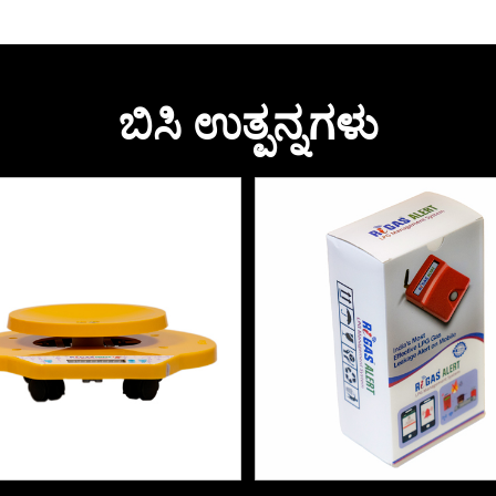
ಬಿಸಿ ಉತ್ಪನ್ನಗಳು