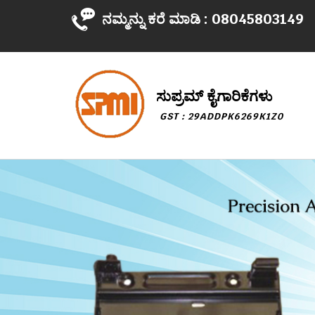
ನಮ್ಮನ್ನು ಕರೆ ಮಾಡಿ :
08045803149
ಸುಪ್ರಮ್ ಕೈಗಾರಿಕೆಗಳು
GST : 29ADDPK6269K1Z0