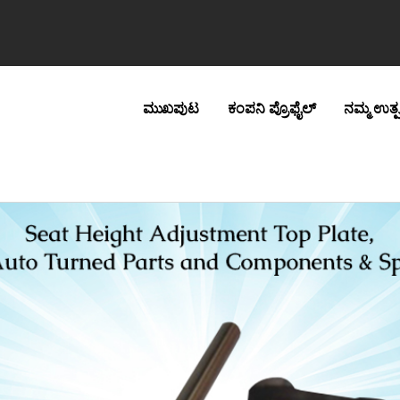
ಮುಖಪುಟ
ಕಂಪನಿ ಪ್ರೊಫೈಲ್
ನಮ್ಮ ಉತ್ಪ