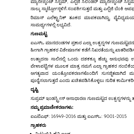
ಮ್ಯಾನೇಜ್ಮೆಂಟ್ ಸಿಸ್ಟಮ್, ಎಲ್ಪಿಜಿ ಸಿಲಿಂಡರ್ ಮ್ಯಾನೇಜ್ಮೆಂಟ್ ಸಿಸ್
ನಾಲ್ಕು ಸ್ಮಾರ್ಟ್ಫೋನ್ಗಳಿಗೆ ಸಂಪರ್ಕಿಸುತ್ತದೆ ಮತ್ತು ಎಲ್ಪಿಜಿ ಬೆಂಕಿ 
ರಿಮಾಸ್ ಎಲೆಕ್ಟ್ರಾನಿಕ್ ತೂಕದ ಮಾಪಕವಾಗಿದ್ದು, ವೈವಿಧ್ಯ
ಸಾಮರ್ಥ್ಯಗಳಲ್ಲಿ ಲಭ್ಯವಿದೆ.
ಗುಣಮಟ್ಟ
ಐಎಸ್ಒ ಮಾನದಂಡಗಳ ಪ್ರಕಾರ ಎಲ್ಲಾ ಉತ್ಪನ್ನಗಳ ಗುಣಮಟ್ಟವನ್ನು 
ಹೀಗಾಗಿ ಗ್ರಾಹಕರ ವಿಶೇಷಣಗಳ ಕಡೆಗೆ ನಿಖರತೆಯನ್ನು ಖಾತರಿಪಡಿಸು
ಉತ್ಪಾದನಾ ಸಾಲಿನಲ್ಲಿ ಒಂದು ದಶಕಕ್ಕೂ ಹೆಚ್ಚು ಅನುಭವವು ಉ
ವೇಳಾಪಟ್ಟಿಗಳ ಮೂಲಕ ಮಾತ್ರ ನಮಗೆ ಎಲ್ಲಾ ಗ್ರಾಹಕರ ನಂಬಿಕೆಯನ
ಅಗತ್ಯವಾದ ಯಂತ್ರೋಪಕರಣಗಳೊಂದಿಗೆ ಸುಸಜ್ಜಿತವಾಗಿದೆ ಮತ್ತ
ಪೂರೈಸಲಾಗುತ್ತದೆ ಎಂದು ಖಚಿತಪಡಿಸಿಕೊಳ್ಳಲು ನುರಿತ ಕಾರ್ಮಿಕರ
ದೃಷ್ಟಿ
ಸುಪ್ರಮ್ ಇಂಡಸ್ಟ್ರೀಸ್ ಅಸಾಧಾರಣ ಗುಣಮಟ್ಟದ ಉತ್ಪನ್ನಗಳನ್ನು ತಲ
ನಮ್ಮ ಪ್ರಮಾಣೀಕರಣಗಳು:
ಐಎಟಿಎಫ್: 16949-2016 ಮತ್ತು ಐಎಸ್ಒ: 9001-2015
ಗ್ರಾಹಕರು
ಮಿಟ್ಸುಬಿಷಿ ಹೆವಿ ಇಂಡ